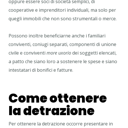
oppure essere soci di società semplici, di
cooperative e imprenditori individuali, ma solo per
quegli immobili che non sono strumentali o merce.
Possono inoltre beneficiarne anche i familiari
conviventi, coniugi separati, componenti di unione
civile e conviventi
more uxorio
dei soggetti elencati,
a patto che siano loro a sostenere le spese e siano
intestatari di bonifici e fatture.
Come ottenere
la detrazione
Per ottenere la detrazione occorre presentare in