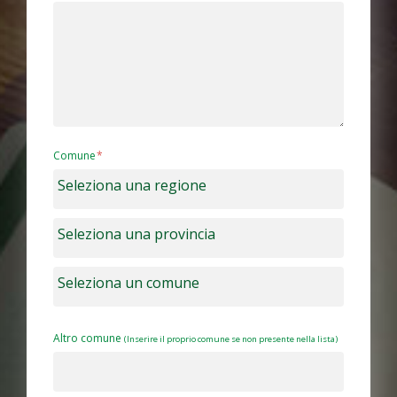
Comune
Altro comune
(Inserire il proprio comune se non presente nella lista)