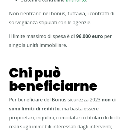
Non rientrano nel bonus, tuttavia, i contratti di
sorveglianza stipulati con le agenzie.
Il limite massimo di spesa è di
96.000 euro
per
singola unità immobiliare.
Chi può
beneficiarne
Per beneficiare del Bonus sicurezza 2023
non ci
sono limiti di reddito
, ma basta essere
proprietari, inquilini, comodatari o titolari di diritti
reali sugli immobili interessati dagli interventi;