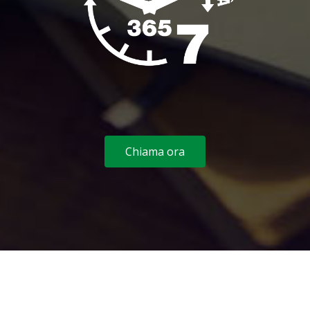
Chiama ora