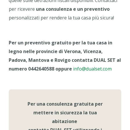
quelle sulle detrazioni fiscali disponibili. Contattaci
per ricevere
una
consulenza e un preventivo
personalizzati per rendere la tua casa più sicura!
Per un preventivo gratuito per la tua casa in
legno nelle provincie di Verona, Vicenza,
Padova, Mantova e Rovigo contatta DUAL SET al
numero 0442640588 oppure
info@dualset.com
Per una consulenza gratuita per
mettere in sicurezza la tua
abitazione