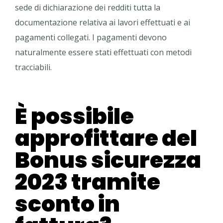
sede di dichiarazione dei redditi tutta la
documentazione relativa ai lavori effettuati e ai
pagamenti collegati. I pagamenti devono
naturalmente essere stati effettuati con metodi
tracciabili.
È possibile
approfittare del
Bonus sicurezza
2023 tramite
sconto in