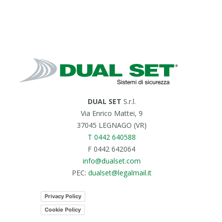
DUAL SET
S.r.l.
Via Enrico Mattei, 9
37045 LEGNAGO (VR)
T 0442 640588
F 0442 642064
info@dualset.com
PEC:
dualset@legalmail.it
Privacy Policy
Cookie Policy