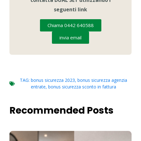
contatta DUAL SET utilizzando i
seguenti link
Chiama 0442 640588
invia email
TAG:
bonus sicurezza 2023
,
bonus sicurezza agenzia
entrate
,
bonus sicurezza sconto in fattura
Recommended Posts