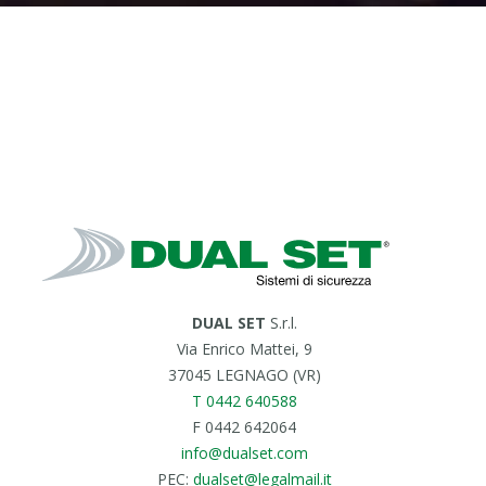
DUAL SET
S.r.l.
Via Enrico Mattei, 9
37045 LEGNAGO (VR)
T 0442 640588
F 0442 642064
info@dualset.com
PEC:
dualset@legalmail.it