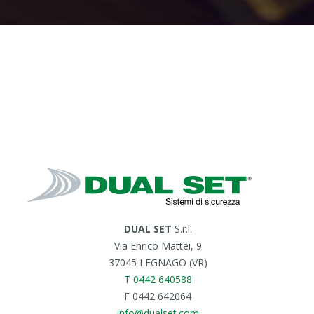
DUAL SET
S.r.l.
Via Enrico Mattei, 9
37045 LEGNAGO (VR)
T 0442 640588
F 0442 642064
info@dualset.com