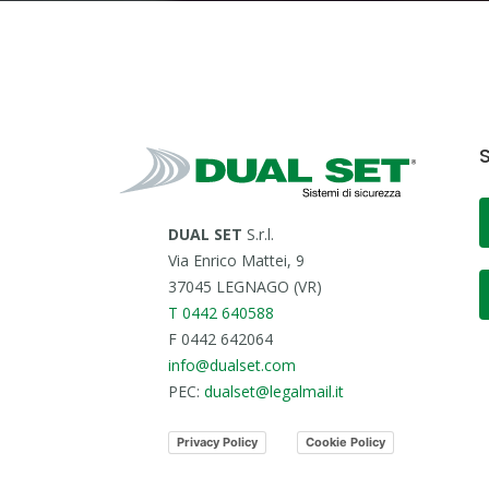
S
DUAL SET
S.r.l.
Via Enrico Mattei, 9
37045 LEGNAGO (VR)
T 0442 640588
F 0442 642064
info@dualset.com
PEC:
dualset@legalmail.it
Privacy Policy
Cookie Policy