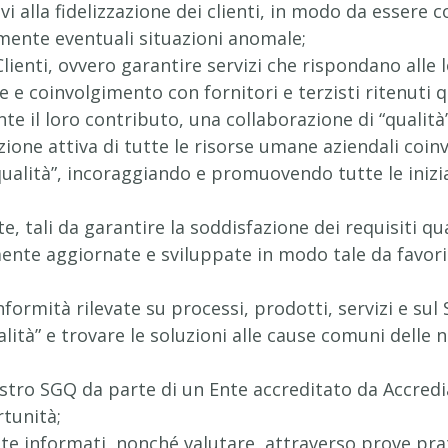
ivi alla fidelizzazione dei clienti, in modo da essere
mente eventuali situazioni anomale;
lienti, ovvero garantire servizi che rispondano alle 
e e coinvolgimento con fornitori e terzisti ritenuti 
nte il loro contributo, una collaborazione di “qualità”
azione attiva di tutte le risorse umane aziendali co
qualità”, incoraggiando e promuovendo tutte le iniziat
 tali da garantire la soddisfazione dei requisiti qual
nte aggiornate e sviluppate in modo tale da favorir
formità rilevate su processi, prodotti, servizi e sul 
qualità” e trovare le soluzioni alle cause comuni del
ostro SGQ da parte di un Ente accreditato da Accre
rtunità;
e informati, nonché valutare, attraverso prove prati