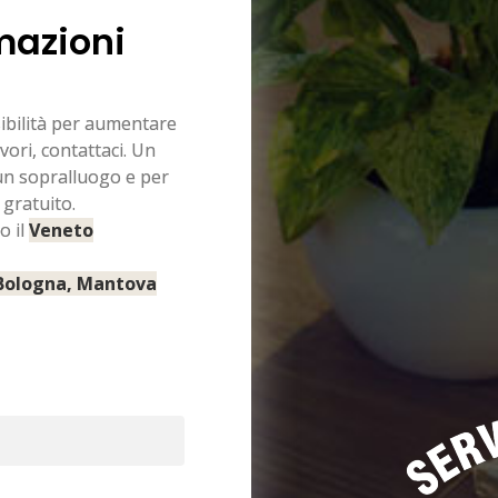
mazioni
sibilità per aumentare
vori, contattaci. Un
 un sopralluogo e per
 gratuito.
o il
Veneto
 Bologna, Mantova