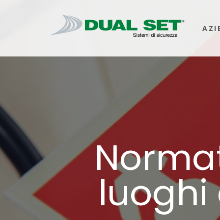
AZI
Normat
luoghi 