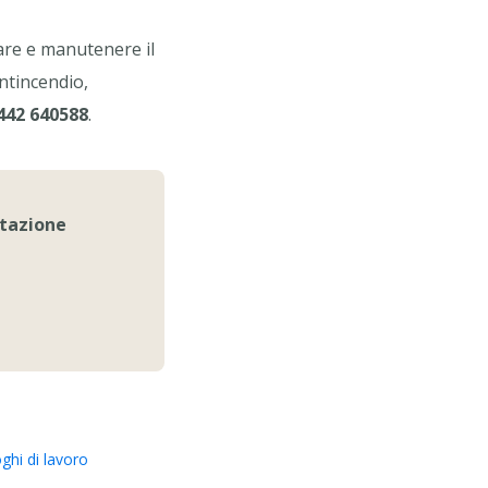
zare e manutenere il
antincendio,
442 640588
.
itazione
ghi di lavoro