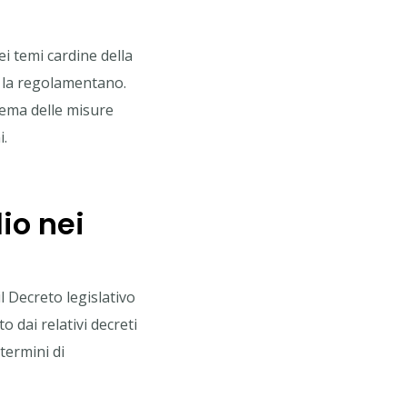
i temi cardine della
e la regolamentano.
tema delle misure
i.
io nei
l Decreto legislativo
 dai relativi decreti
 termini di