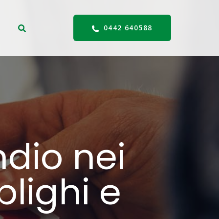
0442 640588
dio nei
blighi e