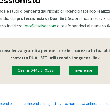
essionista
nda e i tuoi dipendenti dal rischio di incendio facendo realiz
endio dai
professionisti di Dual Set
. Scopri i nostri servizi 
tro indirizzo
info@dualset.com
o telefonandoci al numero
0
 consulenza gratuita per mettere in sicurezza la tua ab
contatta DUAL SET utilizzando i seguenti link
Chiama 0442 640588
invia email
ncendio legge
,
antincendio luoghi di lavoro
,
normativa antincendio luo