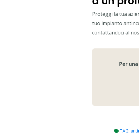
a un prof
Proteggi la tua azie
tuo impianto antinc
contattandoci al nos
Per una
TAG:
anti