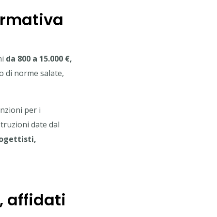
normativa
ni
da 800 a 15.000 €,
lo di norme salate,
nzioni per i
truzioni date dal
ogettisti,
 affidati