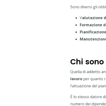
Sono diversi gli obb
V
alutazione de
Formazione d
Pianificazion
Manutenzione 
Chi sono 
Quella di addetto an
lavoro
per quanto ri
l’attuazione del pia
È lo stesso datore d
numero dei dipenden