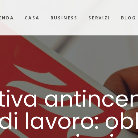
ENDA
CASA
BUSINESS
SERVIZI
BLOG
iva antincen
di lavoro: ob