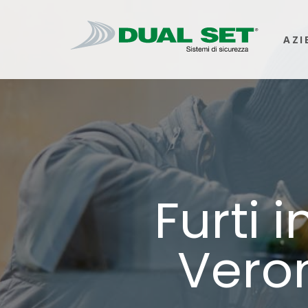
AZI
Furti 
Veron