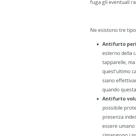
fuga gli eventuali r
Ne esistono tre tipol
Antifurto per
esterno della c
tapparelle, ma 
quest’ultimo ca
siano effettiva
quando questa è
Antifurto vol
possibile prot
presenza indes
essere umano e
rimangono i no