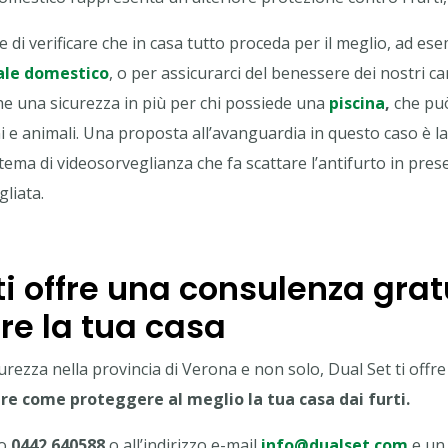
 di verificare che in casa tutto proceda per il meglio, ad ese
ale domestico
, o per assicurarci del benessere dei nostri ca
he una sicurezza in più per chi possiede una
piscina
,
che pu
 e animali.
Una proposta all’avanguardia in questo caso è l
stema di videosorveglianza che fa scattare l’antifurto in prese
gliata.
ti offre una consulenza grat
re la tua casa
curezza nella provincia di Verona e non solo, Dual Set ti offr
ire come proteggere al meglio la tua casa dai furti.
ro
0442 640588
o all’indirizzo e-mail
info@dualset.com
e un