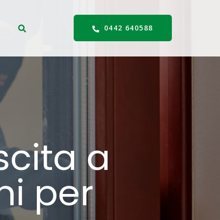
0442 640588
scita a
ni per