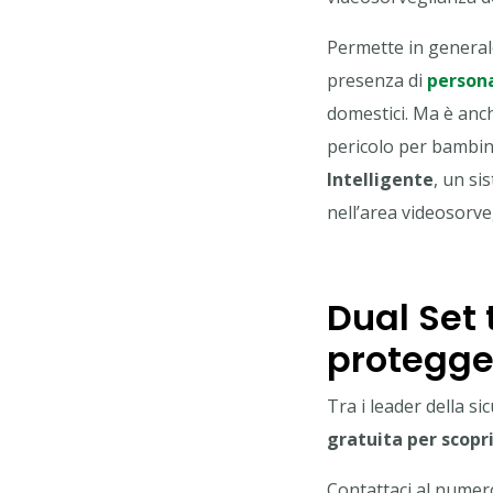
Permette in generale
presenza di
person
domestici. Ma è anc
pericolo per bambini
Intelligente
, un si
nell’area videosorve
Dual Set 
protegge
Tra i leader della si
gratuita per scopr
Contattaci al nume