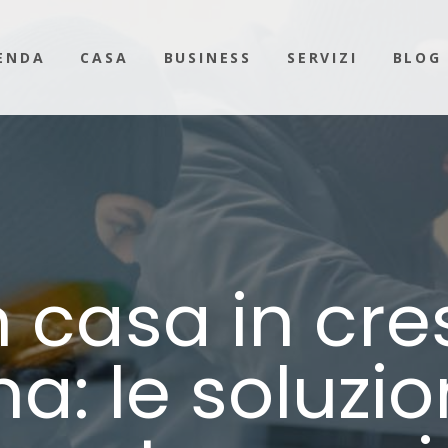
ENDA
CASA
BUSINESS
SERVIZI
BLOG
in casa in cre
a: le soluzio