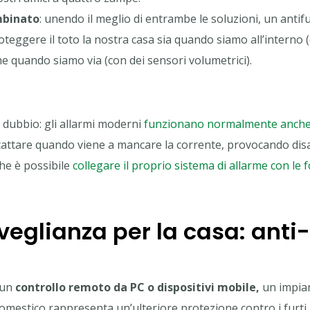
mbinato
: unendo il meglio di entrambe le soluzioni, un anti
oteggere il toto la nostra casa sia quando siamo all’interno
he quando siamo via (con dei sensori volumetrici).
dubbio: gli allarmi moderni
funzionano normalmente anche i
cattare quando viene a mancare la corrente, provocando disag
he è possibile
collegare il proprio sistema di allarme con le f
veglianza per la casa: anti
i un
controllo remoto da PC o dispositivi mobile,
un impian
omestico rappresenta un’ulteriore protezione contro i furti