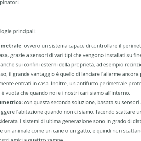
apinatori.
ogie principali:
imetrale
, ovvero un sistema capace di controllare il perime
asa, grazie a sensori di vari tipi che vengono installati su fin
anche sui confini esterni della proprietà, ad esempio recinzio
so, il grande vantaggio è quello di lanciare l’allarme ancora 
mente entrati in casa. Inoltre, un antifurto perimetrale prot
 vuota che quando noi e i nostri cari siamo all’interno.
umetrico:
con questa seconda soluzione, basata su sensori a
eggere l’abitazione quando non ci siamo, facendo scattare un
iderata. I sistemi di ultima generazione sono in grado di dis
 un animale come un cane o un gatto, e quindi non scattan
stri amici a quattro zampe.