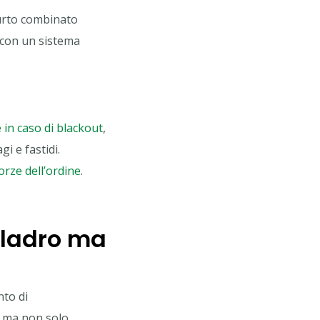
furto combinato
 (con un sistema
n caso di blackout
,
i e fastidi.
orze dell’ordine
.
-ladro ma
to di
, ma non solo.