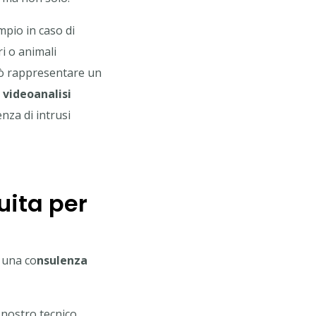
mpio in caso di
ri o animali
ò rappresentare un
a
videoanalisi
nza di intrusi
uita per
e una co
nsulenza
 nostro tecnico