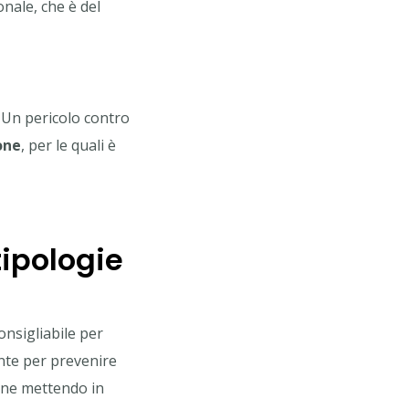
nale, che è del
 Un pericolo contro
one
, per le quali è
tipologie
nsigliabile per
ente per prevenire
iene mettendo in