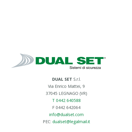
DUAL SET
S.r.l.
Via Enrico Mattei, 9
37045 LEGNAGO (VR)
T 0442 640588
F 0442 642064
info@dualset.com
PEC:
dualset@legalmail.it