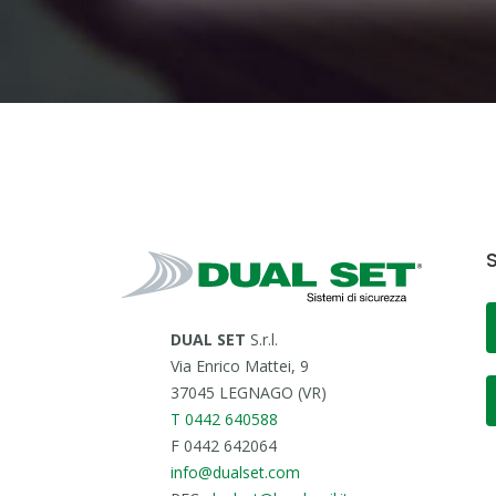
S
DUAL SET
S.r.l.
Via Enrico Mattei, 9
37045 LEGNAGO (VR)
T 0442 640588
F 0442 642064
info@dualset.com