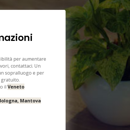
mazioni
sibilità per aumentare
vori, contattaci. Un
 un sopralluogo e per
 gratuito.
o il
Veneto
 Bologna, Mantova