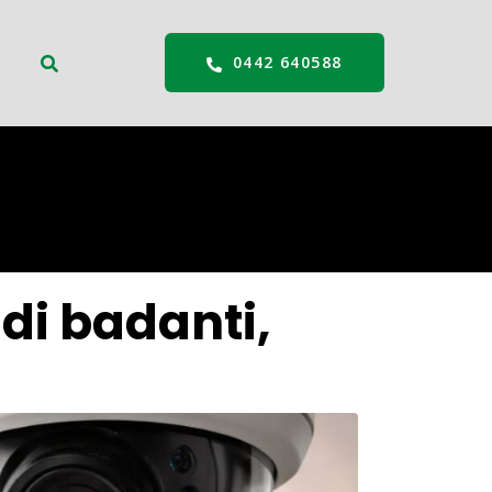
0442 640588
di badanti,