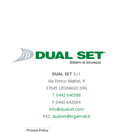
DUAL SET
S.r.l.
Via Enrico Mattei, 9
37045 LEGNAGO (VR)
T 0442 640588
F 0442 642064
info@dualset.com
PEC:
dualset@legalmail.it
Privacy Policy