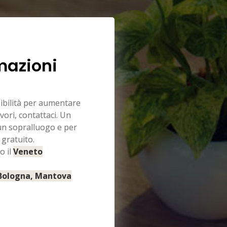
mazioni
sibilità per aumentare
vori, contattaci. Un
 un sopralluogo e per
 gratuito.
o il
Veneto
 Bologna, Mantova