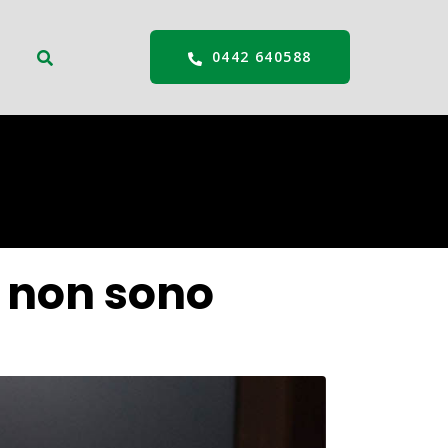
0442 640588
a non sono