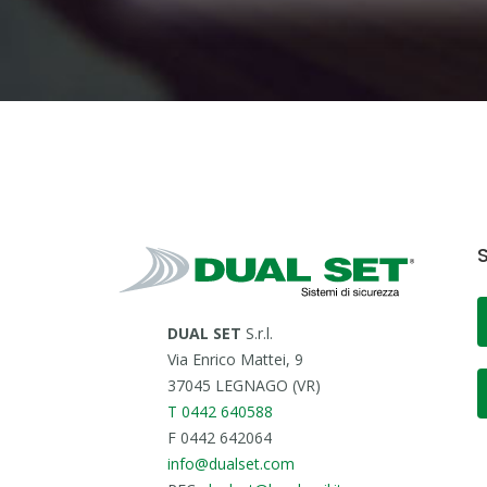
S
DUAL SET
S.r.l.
Via Enrico Mattei, 9
37045 LEGNAGO (VR)
T 0442 640588
F 0442 642064
info@dualset.com