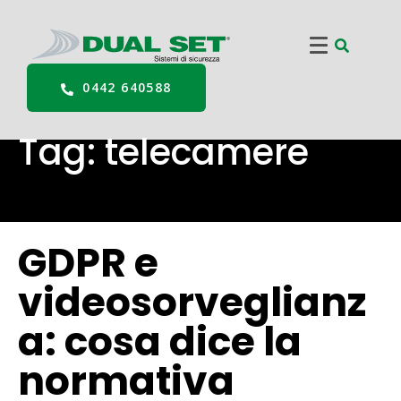
0442 640588
Tag:
telecamere
GDPR e
videosorveglianz
a: cosa dice la
normativa