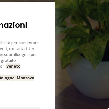
mazioni
sibilità per aumentare
vori, contattaci. Un
 un sopralluogo e per
 gratuito.
o il
Veneto
 Bologna, Mantova