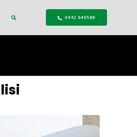
0442 640588
lisi