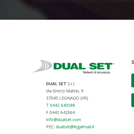
S
DUAL SET
S.r.l.
Via Enrico Mattei, 9
37045 LEGNAGO (VR)
T 0442 640588
F 0442 642064
info@dualset.com
PEC:
dualset@legalmail.it