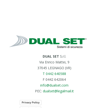
DUAL SET
S.r.l.
Via Enrico Mattei, 9
37045 LEGNAGO (VR)
T 0442 640588
F 0442 642064
info@dualset.com
PEC:
dualset@legalmail.it
Privacy Policy