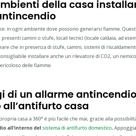
ambienti della casa installa
antincendio
ice: in ogni ambiente dove possono generarsi fiamme. Questo
 presenti camini o stufe, locali tecnici (locale caldaia, ad ese
are che in presenza di stufe, camini, sistemi di riscaldamen
nsigliabile installare anche un rilevatore di CO2, un nemico
pericoloso delle fiamme.
i di un allarme antincendi
 all’antifurto casa
opria casa a 360° è più facile che mai, grazie alla possibilit
io all’interno del
sistema di antifurto domestico
.
Appoggian