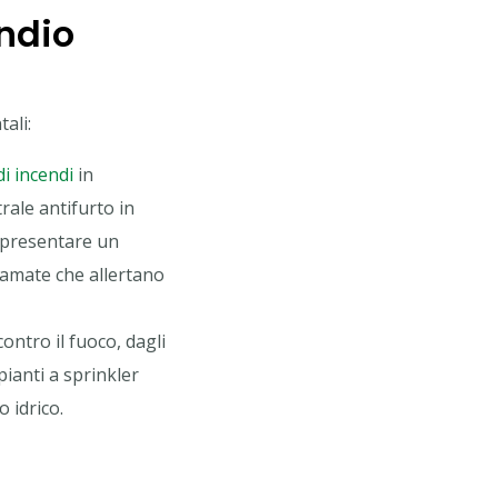
endio
ali:
di incendi
in
rale antifurto in
appresentare un
iamate che allertano
contro il fuoco, dagli
pianti a sprinkler
 idrico.