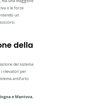
to, ma una maggiore
iva o le forze
sentendo un
soccorsi.
one della
llazione del sistema
i rilevatori per
sistema antifurto
ologna e Mantova.