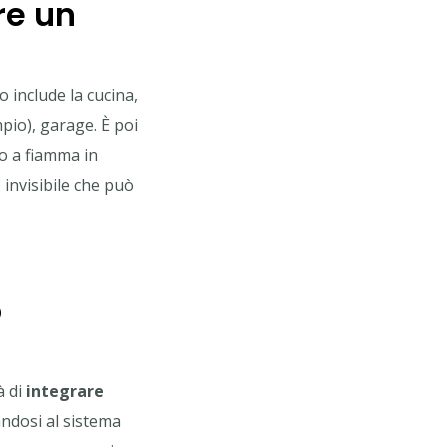
re un
 include la cucina,
mpio), garage. È poi
to a fiamma in
 invisibile che può
o
à di
integrare
dosi al sistema