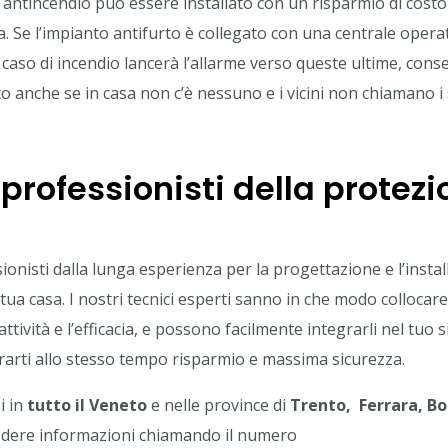
o antincendio può essere installato con un risparmio di cos
ia. Se l’impianto antifurto è collegato con una centrale operat
n caso di incendio lancerà l’allarme verso queste ultime, con
 anche se in casa non c’è nessuno e i vicini non chiamano i 
 professionisti della protezi
sionisti dalla lunga esperienza per la progettazione e l’insta
tua casa. I nostri tecnici esperti sanno in che modo collocare 
tività e l’efficacia, e possono facilmente integrarli nel tuo 
rarti allo stesso tempo risparmio e massima sicurezza.
i in
tutto il Veneto
e nelle province di
Trento, Ferrara, B
iedere informazioni chiamando il numero