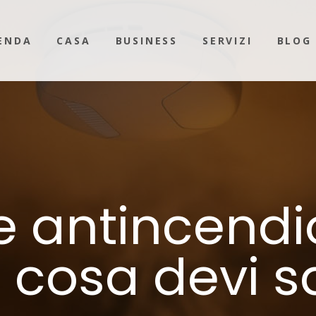
ENDA
CASA
BUSINESS
SERVIZI
BLOG
e antincendio
 cosa devi 