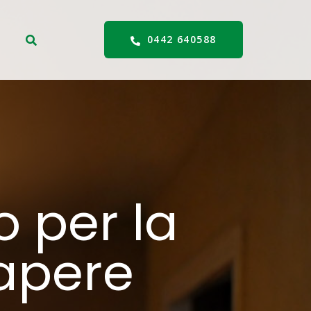
0442 640588
 per la
sapere