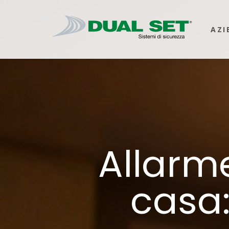
AZI
Allarm
casa: