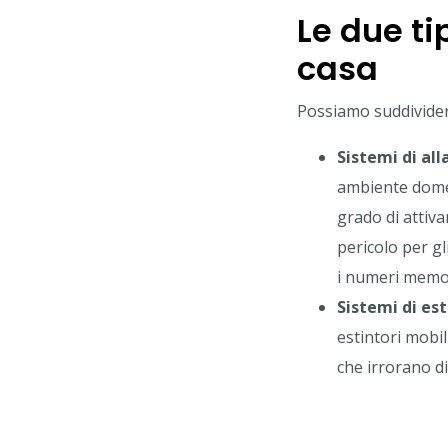
Le due ti
casa
Possiamo suddivider
Sistemi di al
ambiente domes
grado di attiv
pericolo per g
i numeri memor
Sistemi di es
estintori mobil
che irrorano d