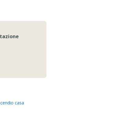
itazione
ncendio casa