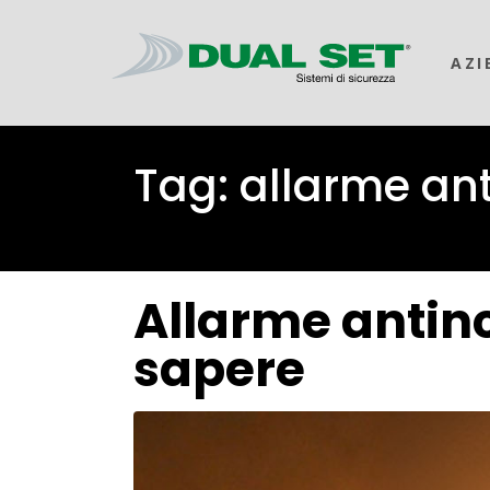
AZI
Tag:
allarme an
Allarme antinc
sapere