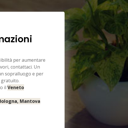
mazioni
sibilità per aumentare
vori, contattaci. Un
 un sopralluogo e per
 gratuito.
o il
Veneto
 Bologna, Mantova