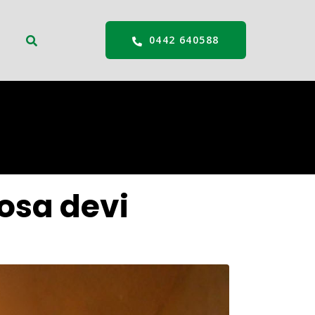
0442 640588
cosa devi