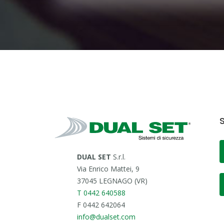
S
DUAL SET
S.r.l.
Via Enrico Mattei, 9
37045 LEGNAGO (VR)
T 0442 640588
F 0442 642064
info@dualset.com