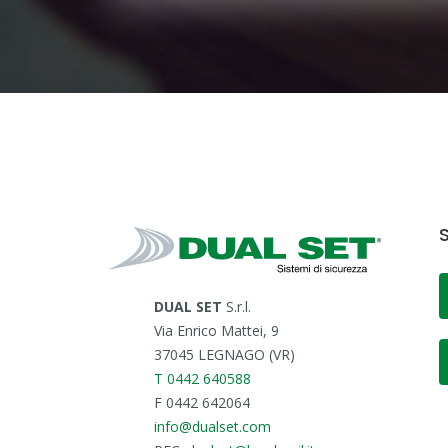
S
DUAL SET
S.r.l.
Via Enrico Mattei, 9
37045 LEGNAGO (VR)
T 0442 640588
F 0442 642064
info@dualset.com