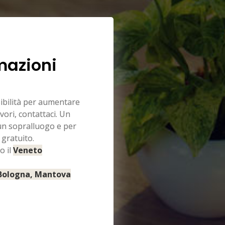
mazioni
sibilità per aumentare
vori, contattaci. Un
 un sopralluogo e per
 gratuito.
o il
Veneto
 Bologna, Mantova