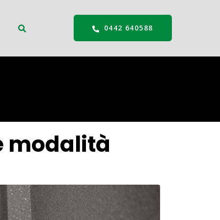
0442 640588
e modalità