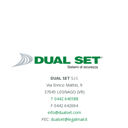
DUAL SET
S.r.l.
Via Enrico Mattei, 9
37045 LEGNAGO (VR)
T 0442 640588
F 0442 642064
info@dualset.com
PEC:
dualset@legalmail.it