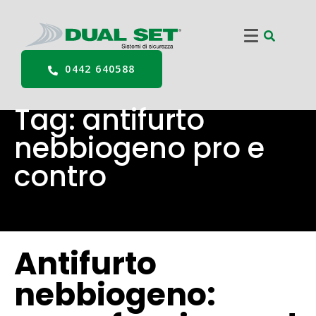
0442 640588
Tag:
antifurto
nebbiogeno pro e
contro
Antifurto
nebbiogeno: