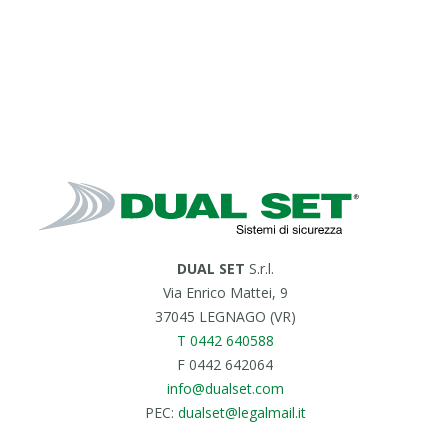
DUAL SET
S.r.l.
Via Enrico Mattei, 9
37045 LEGNAGO (VR)
T 0442 640588
F 0442 642064
info@dualset.com
PEC:
dualset@legalmail.it