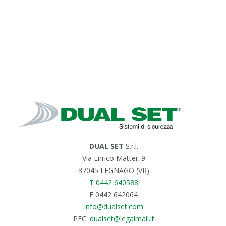
DUAL SET
S.r.l.
Via Enrico Mattei, 9
37045 LEGNAGO (VR)
T 0442 640588
F 0442 642064
info@dualset.com
PEC:
dualset@legalmail.it