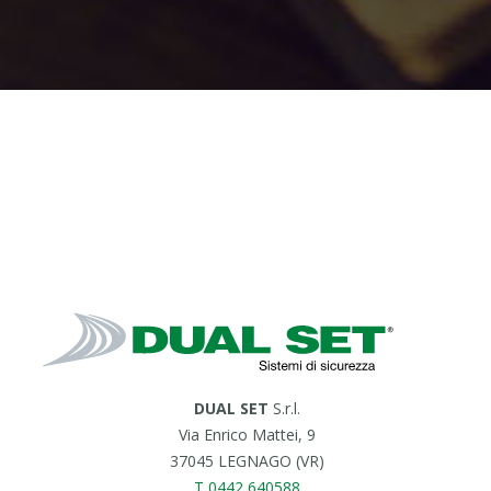
DUAL SET
S.r.l.
Via Enrico Mattei, 9
37045 LEGNAGO (VR)
T 0442 640588